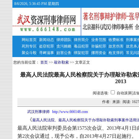
8/6/2026, 5:36:45 PM 星期四
网站首页
|
新闻动态
|
律师团队
|
律所简介
|
业务范围
|
收费标准
|
刑事案
死刑专区
|
盗窃犯罪
|
贪污贿赂
|
毒品犯罪
|
诈骗犯罪
|
故意伤害
|
故意杀
聚众斗殴
|
寻衅滋事
|
妨害公务
|
绑架犯罪
|
挪用资金
|
枪支弹药
|
常见问
您的当前位置：
首页
>>
敲诈勒索
>> 文章正文
最高人民法院最高人民检察院关于办理敲诈勒索
2013
阅读选项:
自动滚屏[左键
作者: 来源: 阅读:
162
武汉刑事律师
http://www.666148.com
《
最高人民法院、最高人民检察院关于办理敲诈勒索刑事案件适用
最高人民法院审判委员会第
1575
次会议、
2013
年
4
月
1
日
第
2
次会议通过，现予公布，自
2013
年
4
月
27
日起施行。