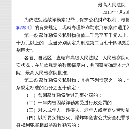
最高人民法院
2013
年
4
月
23
为依法惩治敲诈勒索犯罪，保护公私财产权利，根
》的有关规定，现就办理敲诈勒索刑事案件适用
事诉讼法
第一条 敲诈勒索公私财物价值二千元至五千元以上
十万元以上的，应当分别认定为刑法第二百七十四条规定的
别巨大”。
各省、自治区、直辖市高级人民法院、人民检察院
安状况，在前款规定的数额幅度内，共同研究确定本地
院、最高人民检察院批准。
第二条 敲诈勒索公私财物，具有下列情形之一的，
条规定标准的百分之五十确定：
（一）曾因敲诈勒索受过刑事处罚的；
（二）一年内曾因敲诈勒索受过行政处罚的；
（三）对未成年人、残疾人、老年人或者丧失劳动
（四）以将要实施放火、爆炸等危害公共安全犯罪
身权利犯罪相威胁敲诈勒索的；