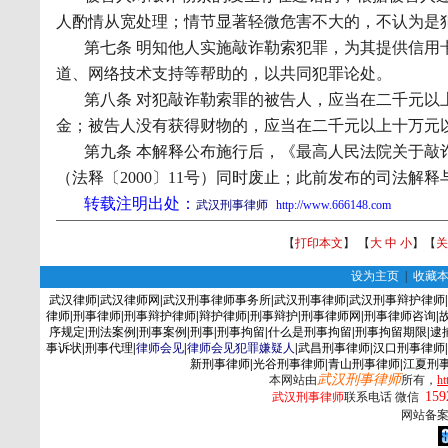
人酌情从宽处理；情节显著轻微危害不大的，不认为是
第七条 明知他人实施敲诈勒索犯罪，为其提供信用
道、网络技术支持等帮助的，以共同犯罪论处。
第八条 对犯敲诈勒索罪的被告人，应当在二千元以
金；被告人没有获得财物的，应当在二千元以上十万元
第九条 本解释公布施行后，《最高人民法院关于敲
（法释〔
2000
〕
11
号）同时废止；此前发布的司法解释
转载注明出处：
武汉刑事律师
http://www.666148.com
【
打印本文
】 【
大
中
小
】【
关
设为主页
|
收藏
武汉律师
|
武汉律师网
|
武汉刑事律师事务所
|
武汉刑事律师
|
武汉刑事辩护律师
|
律师
|
刑事律师
|
刑事辩护律师
|
辩护律师
|
刑事辩护
|
刑事律师网
|
刑事律师咨询
|
序规定
|
刑法案例
|
刑事案例
|
刑事
|
刑事拘留
|
什么是刑事拘留
|
刑事拘留期限
|
逮
事诉状
|
刑事代理
|
律师会见
|
律师会见犯罪嫌疑人
|
武昌刑事律师
|
汉口刑事律师
|
新刑事律师
|
光谷刑事律师
|
青山刑事律师
|
江夏刑
武汉刑事律师
本网站由
所有，
ht
159
武汉刑事律师
联系电话 微信
网站备案