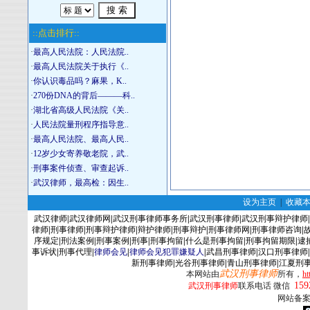
::点击排行::
·
最高人民法院：人民法院..
·
最高人民法院关于执行《..
·
你认识毒品吗？麻果，K..
·
270份DNA的背后―――科..
·
湖北省高级人民法院《关..
·
人民法院量刑程序指导意..
·
最高人民法院、最高人民..
·
12岁少女寄养敬老院，武..
·
刑事案件侦查、审查起诉..
·
武汉律师，最高检：因生..
设为主页
|
收藏
武汉律师
|
武汉律师网
|
武汉刑事律师事务所
|
武汉刑事律师
|
武汉刑事辩护律师
|
律师
|
刑事律师
|
刑事辩护律师
|
辩护律师
|
刑事辩护
|
刑事律师网
|
刑事律师咨询
|
序规定
|
刑法案例
|
刑事案例
|
刑事
|
刑事拘留
|
什么是刑事拘留
|
刑事拘留期限
|
逮
事诉状
|
刑事代理
|
律师会见
|
律师会见犯罪嫌疑人
|
武昌刑事律师
|
汉口刑事律师
|
新刑事律师
|
光谷刑事律师
|
青山刑事律师
|
江夏刑
武汉刑事律师
本网站由
所有，
ht
159
武汉刑事律师
联系电话 微信
网站备案