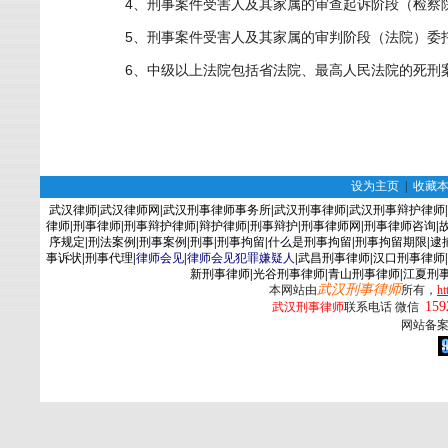
4
、刑事案件受害人及其家属的审查起诉阶段（检察
5
、刑事案件受害人及其家属的审判阶段（法院）委
6
、
中级以上法院包括省法院、最高人民法院的死刑
设为主页
|
收藏
武汉律师
|
武汉律师网
|
武汉刑事律师事务所
|
武汉刑事律师
|
武汉刑事辩护律师
|
律师
|
刑事律师
|
刑事辩护律师
|
辩护律师
|
刑事辩护
|
刑事律师网
|
刑事律师咨询
|
序规定
|
刑法案例
|
刑事案例
|
刑事
|
刑事拘留
|
什么是刑事拘留
|
刑事拘留期限
|
逮
事诉状
|
刑事代理
|
律师会见
|
律师会见犯罪嫌疑人
|
武昌刑事律师
|
汉口刑事律师
|
新刑事律师
|
光谷刑事律师
|
青山刑事律师
|
江夏刑
武汉刑事律师
本网站由
所有，
ht
159
武汉刑事律师
联系电话 微信
网站备案