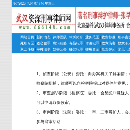
8/7/2026, 7:04:07 PM 星期五
网站首页
|
新闻动态
|
律师团队
|
律所简介
|
业务范围
|
收费标准
|
刑事案
死刑专区
|
盗窃犯罪
|
贪污贿赂
|
毒品犯罪
|
诈骗犯罪
|
故意伤害
|
故意杀
聚众斗殴
|
寻衅滋事
|
妨害公务
|
绑架犯罪
|
挪用资金
|
枪支弹药
|
常见问
1
、侦查阶段（公安）委托：向办案机关了解案情；
检察院批捕，律师可以向检察院提出对案件的意见；
2
、审查起诉阶段（检察院）委托：会见犯罪嫌疑人
可以申请取保候审。
3
、审判阶段（法院）委托：一审、二审辩护人，会
参与庭审活动