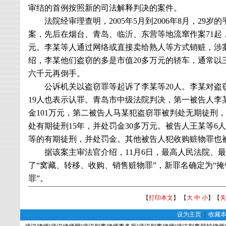
审结的首例按照新的司法解释判决的案件。
法院经审理查明，
2005
年
5
月到
2006
年
8
月，
29
岁的
案，先后在烟台、青岛、临沂、东营等地流窜作案
71
起
元。李某等人通过网络或直接卖给熟人等方式销赃，涉
绍，李某他们盗窃的多是市值
20
多万元的轿车，通常以
六千元再倒手。
公诉机关以盗窃罪等起诉了李某等
20
人。李某对盗
19
人也表示认罪。青岛市中级法院判决，第一被告人李
金
101
万元，第二被告人马某犯盗窃罪被判处无期徒刑，
处有期徒刑
15
年，并处罚金
30
多万元。被告人王某等
6
人
等的有期徒刑，并处罚金。其他被告人犯收购赃物罪也
据该案主审法官介绍，
11
月
6
日，最高人民法院、最
了“窝藏、转移、收购、销售赃物罪”，新罪名确定为“
罪”。
【
打印本文
】 【
大
中
小
】【
关
设为主页
|
收藏