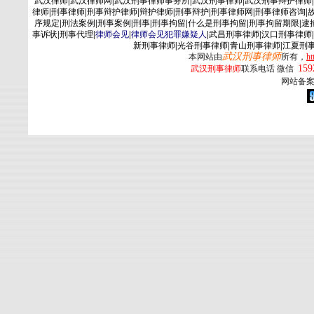
武汉律师
|
武汉律师网
|
武汉刑事律师事务所
|
武汉刑事律师
|
武汉刑事辩护律师
|
律师
|
刑事律师
|
刑事辩护律师
|
辩护律师
|
刑事辩护
|
刑事律师网
|
刑事律师咨询
|
序规定
|
刑法案例
|
刑事案例
|
刑事
|
刑事拘留
|
什么是刑事拘留
|
刑事拘留期限
|
逮
事诉状
|
刑事代理
|
律师会见
|
律师会见犯罪嫌疑人
|
武昌刑事律师
|
汉口刑事律师
|
新刑事律师
|
光谷刑事律师
|
青山刑事律师
|
江夏刑
武汉刑事律师
本网站由
所有，
ht
159
武汉刑事律师
联系电话 微信
网站备案