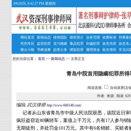
8/6/2026, 8:42:28 PM 星期四
网站首页
|
新闻动态
|
律师团队
|
律所简介
|
业务范围
|
收费标准
|
刑事案
死刑专区
|
盗窃犯罪
|
贪污贿赂
|
毒品犯罪
|
诈骗犯罪
|
故意伤害
|
故意杀
聚众斗殴
|
寻衅滋事
|
妨害公务
|
绑架犯罪
|
挪用资金
|
枪支弹药
|
常见问
您的当前位置：
首页
>>
新闻动态
>> 文章正文
青岛中院首用隐瞒犯罪所得
阅读选项:
自动滚屏[左键
作者: 来源: 阅读:
628
编辑
武汉律师
http://www.666148.com/
记者从山东省青岛市中级人民法院获悉，该院近日审
疯狂盗窃近
80
辆轿车，案值上千万元，共有
17
人参与销
无期徒刑，并处罚金
101
万元。其中有
6
名销赃、买赃者