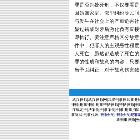
罪是否判处死刑，不仅要看是
因婚姻家庭、邻里纠纷等民间
与发生在社会上的严重危害社
显过错或对矛盾激化负有直接
即执行。要注意严格区分故意
件中，犯罪人的主观恶性程度
人死亡，虽然都造成了死亡的
罪的性质和故意的内容，只要
当予以纠正。对于故意伤害致
武汉律师
|
武汉律师网
|
武汉刑事律师事务
律师
|
刑事律师
|
刑事辩护律师
|
辩护律师
|
刑
序规定
|
刑法案例
|
刑事案例
|
刑事
|
刑事拘留
事诉状
|
刑事代理
|
律师会见
|
律师会见犯罪
新刑事律师
|
光