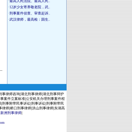
·
最高人民法院、最高人民..
·
12岁少女寄养敬老院，武..
·
刑事案件侦查、审查起诉..
·
武汉律师，最高检：因生..
刑事律师咨询
|
湖北刑事律师
|
湖北刑事辩护
刑事案件立案标准
|
公安机关办理刑事案件程
书
|
刑事附带民事诉讼
|
刑事诉讼
|
刑事附带民
事律师
|
桥口刑事律师
|
洪山刑事律师
|
东湖高
|
新洲刑事律师
|
com