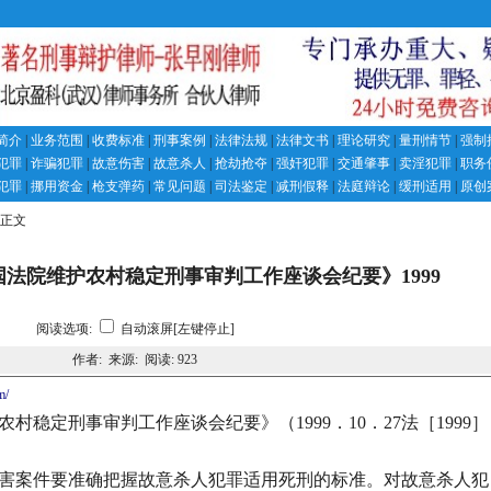
简介
|
业务范围
|
收费标准
|
刑事案例
|
法律法规
|
法律文书
|
理论研究
|
量刑情节
|
强制
犯罪
|
诈骗犯罪
|
故意伤害
|
故意杀人
|
抢劫抢夺
|
强奸犯罪
|
交通肇事
|
卖淫犯罪
|
职务
犯罪
|
挪用资金
|
枪支弹药
|
常见问题
|
司法鉴定
|
减刑假释
|
法庭辩论
|
缓刑适用
|
原创
章正文
法院维护农村稳定刑事审判工作座谈会纪要》1999
阅读选项:
自动滚屏[左键停止]
作者: 来源: 阅读:
923
m/
农村稳定刑事审判工作座谈会纪要》（
1999
．
10
．
27
法［
1999
］
害案件要准确把握故意杀人犯罪适用死刑的标准。对故意杀人犯