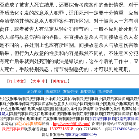
否造成了被害人死亡结果，还要综合考虑案件的全部情况。对于
矛盾激化引发的故意杀人犯罪，适用死刑一定要十分慎重，应当
会治安的其他故意杀人犯罪案件有所区别。对于被害人一方有明
责任，或者被告人有法定从轻处罚情节的，一般不应判处死刑立
杀人罪与故意伤害罪的界限。在直接故意杀人与间接故意杀人案
是不同的，在处刑上也应有所区别。间接故意杀人与故意伤害致
后果，但行为人故意的性质和内容是截然不同的。不注意区分犯
有死亡后果就判处死刑的做法是错误的，这在今后的工作中，应
人死亡，手段特别残忍，情节特别恶劣的，才可以判处死刑。
【
打印本文
】 【
大
中
小
】【
关闭窗口
】
设为主页
|
收藏本站
|
友情链接
|
联盟网站
|
管理登录
所
|
武汉刑事律师
|
武汉刑事辩护律师
|
武汉辩护律师
|
武汉刑事辩护
|
武汉刑事律师网
|
武汉
事辩护
|
刑事律师网
|
刑事律师咨询
|
故意杀人罪辩护律师
|
无罪辩护
|
死刑辩护
|
刑事案件
|
|
什么是刑事拘留
|
刑事拘留期限
|
逮捕
|
逮捕的条件
|
取保候审
|
取保候审的条件
|
刑事谅解
嫌疑人
|
武昌刑事律师
|
汉口刑事律师
|
汉阳刑事律师
|
江岸刑事律师
|
江汉刑事律师
|
硚
口刑
谷刑事律师
|
青山刑事律师
|
江夏刑事律师
|
黄陂刑事律师
|
东西湖刑事律师
|
汉南刑事律师
武汉刑事律师
本网站由
所有，
http://www.666148.com/
欢迎
法律网站相互友情链接
15927218618
武汉刑事律师
联系电话 微信
QQ 771249025
邮箱
771249025@qq.
网站备案编号:
鄂ICP备08000925号