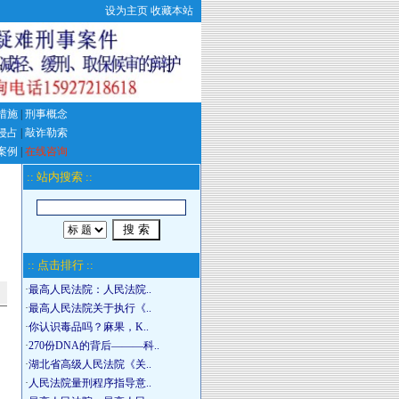
设为主页
收藏本站
措施
|
刑事概念
侵占
|
敲诈勒索
案例
|
在线咨询
:: 站内搜索 ::
:: 点击排行 ::
·
最高人民法院：人民法院..
·
最高人民法院关于执行《..
·
你认识毒品吗？麻果，K..
·
270份DNA的背后―――科..
·
湖北省高级人民法院《关..
·
人民法院量刑程序指导意..