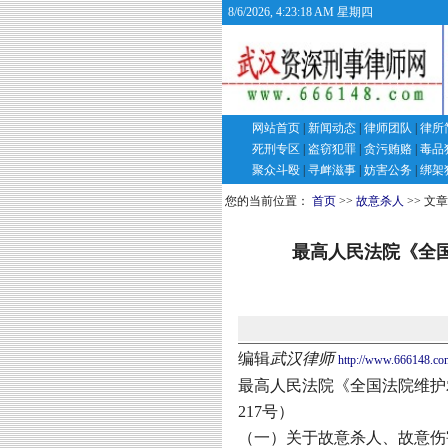
8/6/2026, 4:23:19 AM 星期四
网站首页
|
新闻动态
|
律师团队
|
律所
死刑专区
|
盗窃犯罪
|
贪污贿赂
|
毒品
聚众斗殴
|
寻衅滋事
|
妨害公务
|
绑架
您的当前位置：
首页
>>
故意杀人
>> 文
最高人民法院《全国
编辑
武汉律师
http://www.666148.co
最高人民法院《全国法院维护
217
号）
（一）关于故意杀人、故意伤